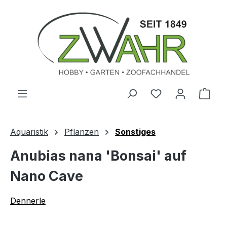
Zum Hauptinhalt springen
Ware
Aquaristik
Pflanzen
Sonstiges
Anubias nana 'Bonsai' auf
Nano Cave
Dennerle