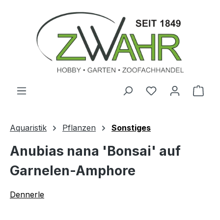
Zum Hauptinhalt springen
Ware
Aquaristik
Pflanzen
Sonstiges
Anubias nana 'Bonsai' auf
Garnelen-Amphore
Dennerle