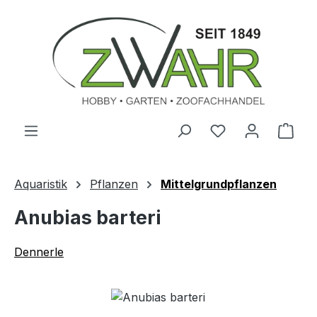
Zum Hauptinhalt springen
Ware
Aquaristik
Pflanzen
Mittelgrundpflanzen
Anubias barteri
Dennerle
Bildergalerie überspringen