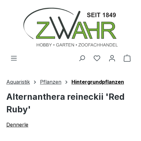
Zum Hauptinhalt springen
Ware
Aquaristik
Pflanzen
Hintergrundpflanzen
Alternanthera reineckii 'Red
Ruby'
Dennerle