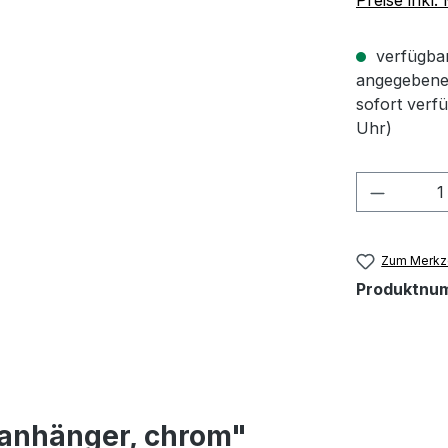
verfügbar 
angegebene 
sofort verf
Uhr)
Produkt
Zum Merkze
Produktnu
sanhänger, chrom"