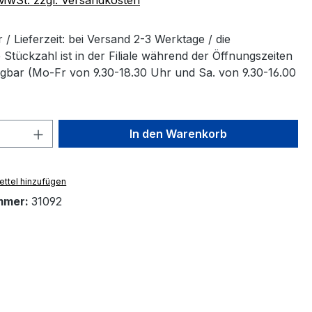
/ Lieferzeit: bei Versand 2-3 Werktage / die
Stückzahl ist in der Filiale während der Öffnungszeiten
ügbar (Mo-Fr von 9.30-18.30 Uhr und Sa. von 9.30-16.00
 Anzahl: Gib den gewünschten Wert ein 
In den Warenkorb
ttel hinzufügen
mmer:
31092