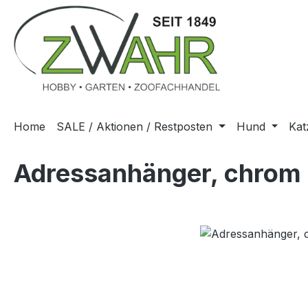
m Hauptinhalt springen
Zur Suche springen
Zur Hauptnavigation springen
Home
SALE / Aktionen / Restposten
Hund
Kat
Adressanhänger, chrom
Bildergalerie überspringen