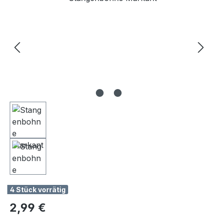
4 Stück vorrätig
Regulärer Preis:
2,99 €