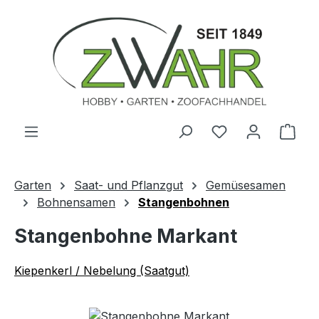
Zum Hauptinhalt springen
Ware
Garten
Saat- und Pflanzgut
Gemüsesamen
Bohnensamen
Stangenbohnen
Stangenbohne Markant
Kiepenkerl / Nebelung (Saatgut)
Bildergalerie überspringen