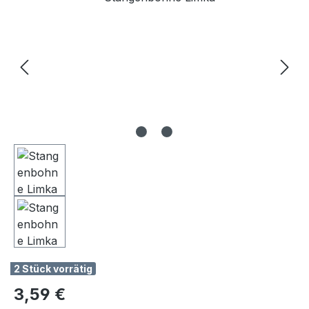
2 Stück vorrätig
Regulärer Preis:
3,59 €