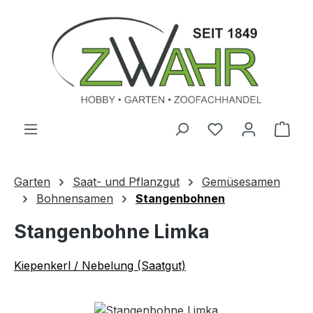
Zum Hauptinhalt springen
Ware
Garten
Saat- und Pflanzgut
Gemüsesamen
Bohnensamen
Stangenbohnen
Stangenbohne Limka
Kiepenkerl / Nebelung (Saatgut)
Bildergalerie überspringen