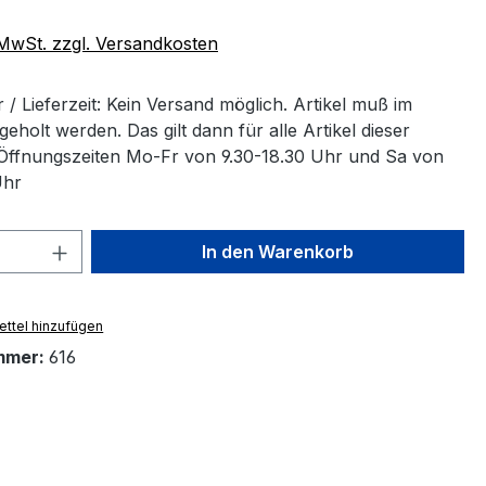
. MwSt. zzgl. Versandkosten
/ Lieferzeit: Kein Versand möglich. Artikel muß im
eholt werden. Das gilt dann für alle Artikel dieser
 Öffnungszeiten Mo-Fr von 9.30-18.30 Uhr und Sa von
Uhr
 Anzahl: Gib den gewünschten Wert ein 
In den Warenkorb
ttel hinzufügen
mmer:
616