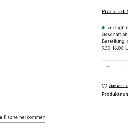
Preise inkl
verfügbar 
Geschäft abg
Bestellung.
9.30-16.00 
Produkt
Zum Merkze
Produktnu
re Fische herkommen