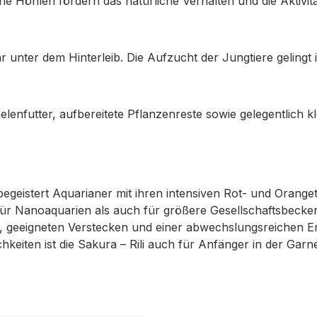
 Höhlen fördern das natürliche Verhalten und die Aktivitä
r unter dem Hinterleib. Die Aufzucht der Jungtiere gelingt
enfutter, aufbereitete Pflanzenreste sowie gelegentlich kle
begeistert Aquarianer mit ihren intensiven Rot- und Oranget
für Nanoaquarien als auch für größere Gesellschaftsbecken. 
, geeigneten Verstecken und einer abwechslungsreichen Er
keiten ist die Sakura – Rili auch für Anfänger in der Garne