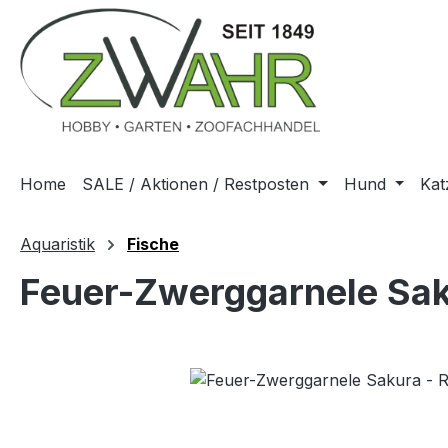
m Hauptinhalt springen
Zur Suche springen
Zur Hauptnavigation springen
Home
SALE / Aktionen / Restposten
Hund
Kat
Aquaristik
Fische
Feuer-Zwerggarnele Sakur
Bildergalerie überspringen